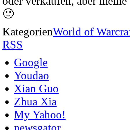
oder verkaufen, aber meine T
🙂
Kategorien
World of Warcra
RSS
Google
Youdao
Xian Guo
Zhua Xia
My Yahoo!
newsgator