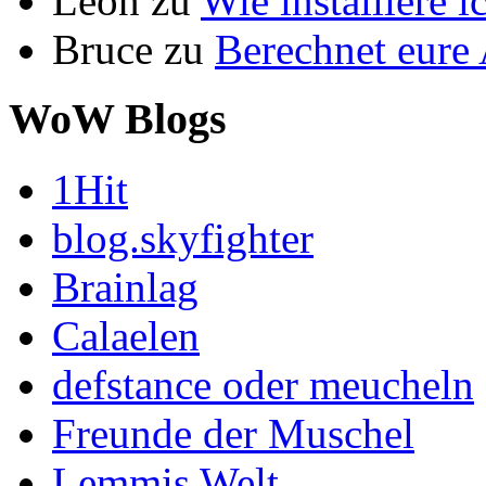
Leon
zu
Wie installiere 
Bruce
zu
Berechnet eur
WoW Blogs
1Hit
blog.skyfighter
Brainlag
Calaelen
defstance oder meucheln
Freunde der Muschel
Lemmis Welt