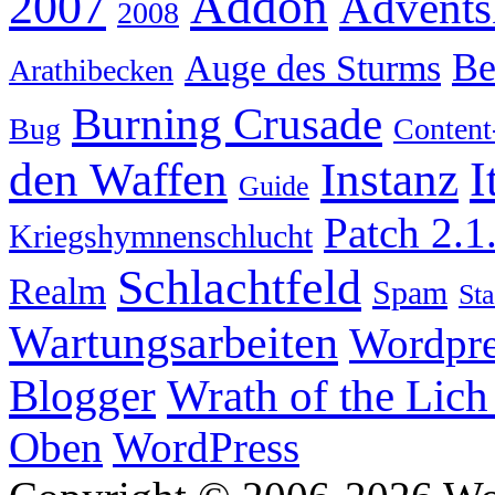
Addon
2007
Advents
2008
Be
Auge des Sturms
Arathibecken
Burning Crusade
Bug
Content
I
den Waffen
Instanz
Guide
Patch 2.1
Kriegshymnenschlucht
Schlachtfeld
Realm
Spam
Sta
Wartungsarbeiten
Wordpre
Wrath of the Lich
Blogger
Oben
WordPress