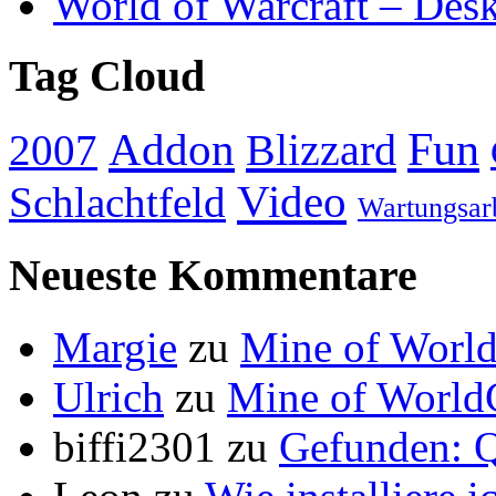
World of Warcraft – Des
Tag Cloud
Addon
Fun
Blizzard
2007
Video
Schlachtfeld
Wartungsar
Neueste Kommentare
Margie
zu
Mine of World
Ulrich
zu
Mine of World
biffi2301
zu
Gefunden: Q