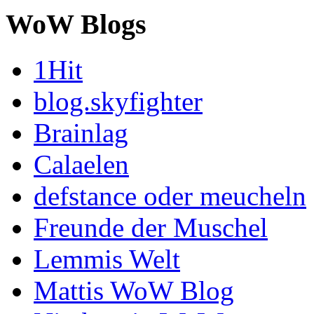
WoW Blogs
1Hit
blog.skyfighter
Brainlag
Calaelen
defstance oder meucheln
Freunde der Muschel
Lemmis Welt
Mattis WoW Blog