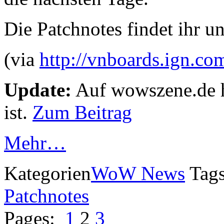
Die Patchnotes findet ihr un
(via
http://vnboards.ign.co
Update:
Auf wowszene.de ha
ist.
Zum Beitrag
Mehr…
Kategorien
WoW News
Tag
Patchnotes
Pages:
1
2
3