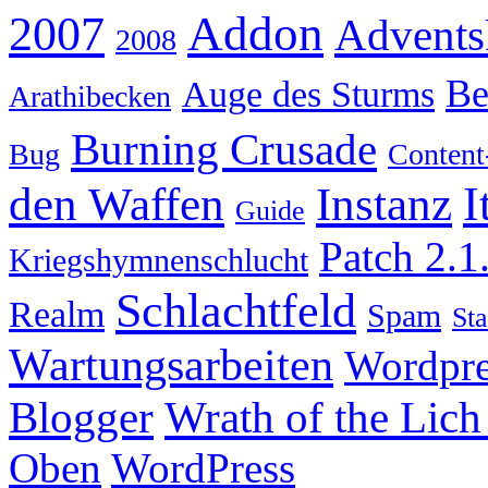
Addon
2007
Advents
2008
Be
Auge des Sturms
Arathibecken
Burning Crusade
Bug
Content
I
den Waffen
Instanz
Guide
Patch 2.1
Kriegshymnenschlucht
Schlachtfeld
Realm
Spam
Sta
Wartungsarbeiten
Wordpre
Wrath of the Lich
Blogger
Oben
WordPress