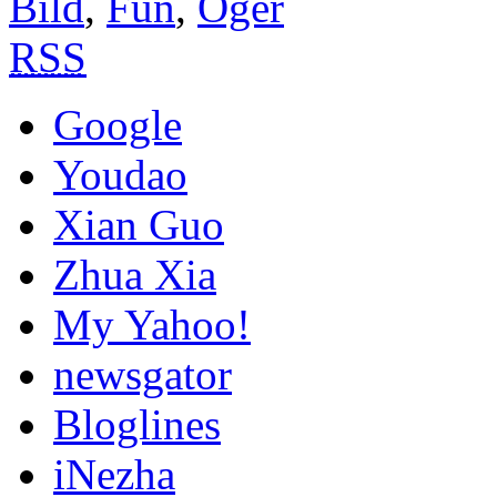
Bild
,
Fun
,
Oger
RSS
Google
Youdao
Xian Guo
Zhua Xia
My Yahoo!
newsgator
Bloglines
iNezha