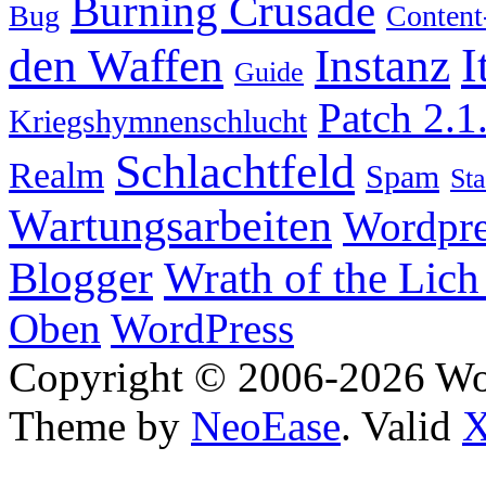
Burning Crusade
Bug
Content
I
den Waffen
Instanz
Guide
Patch 2.1
Kriegshymnenschlucht
Schlachtfeld
Realm
Spam
Sta
Wartungsarbeiten
Wordpre
Wrath of the Lich
Blogger
Oben
WordPress
Copyright © 2006-2026 W
Theme by
NeoEase
. Valid
X