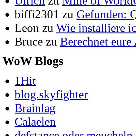
Ulrich
zu
Mine of World
biffi2301
zu
Gefunden: Q
Leon
zu
Wie installiere 
Bruce
zu
Berechnet eur
WoW Blogs
1Hit
blog.skyfighter
Brainlag
Calaelen
defstance oder meucheln