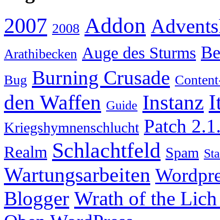
Addon
2007
Advents
2008
Be
Auge des Sturms
Arathibecken
Burning Crusade
Bug
Content
I
den Waffen
Instanz
Guide
Patch 2.1
Kriegshymnenschlucht
Schlachtfeld
Realm
Spam
Sta
Wartungsarbeiten
Wordpre
Wrath of the Lich
Blogger