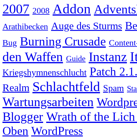
Addon
2007
Advents
2008
Be
Auge des Sturms
Arathibecken
Burning Crusade
Bug
Content
I
den Waffen
Instanz
Guide
Patch 2.1
Kriegshymnenschlucht
Schlachtfeld
Realm
Spam
Sta
Wartungsarbeiten
Wordpre
Wrath of the Lich
Blogger
Oben
WordPress