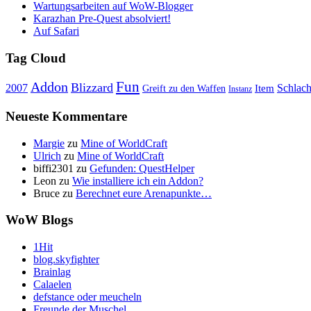
Wartungsarbeiten auf WoW-Blogger
Karazhan Pre-Quest absolviert!
Auf Safari
Tag Cloud
Fun
Addon
Blizzard
Schlach
2007
Item
Greift zu den Waffen
Instanz
Neueste Kommentare
Margie
zu
Mine of WorldCraft
Ulrich
zu
Mine of WorldCraft
biffi2301
zu
Gefunden: QuestHelper
Leon
zu
Wie installiere ich ein Addon?
Bruce
zu
Berechnet eure Arenapunkte…
WoW Blogs
1Hit
blog.skyfighter
Brainlag
Calaelen
defstance oder meucheln
Freunde der Muschel