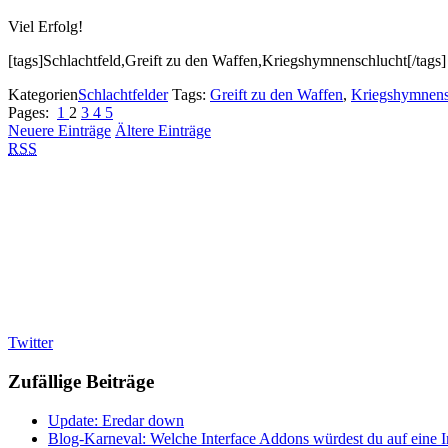
Viel Erfolg!
[tags]Schlachtfeld,Greift zu den Waffen,Kriegshymnenschlucht[/tags]
Kategorien
Schlachtfelder
Tags:
Greift zu den Waffen
,
Kriegshymnens
Pages:
1
2
3
4
5
Neuere Einträge
Ältere Einträge
RSS
Twitter
Zufällige Beiträge
Update: Eredar down
Blog-Karneval: Welche Interface Addons würdest du auf eine 