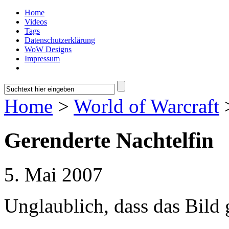
Home
Videos
Tags
Datenschutzerklärung
WoW Designs
Impressum
Home
>
World of Warcraft
>
Gerenderte Nachtelfin
5. Mai 2007
Unglaublich, dass das Bild g