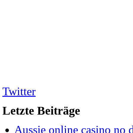
Twitter
Letzte Beiträge
Aussie online casino no 