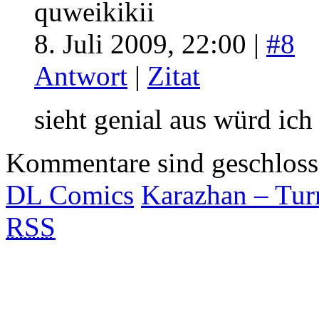
quweikikii
8. Juli 2009, 22:00 |
#8
Antwort
|
Zitat
sieht genial aus würd ich
Kommentare sind geschlos
DL Comics
Karazhan – Tur
RSS