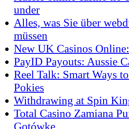
under
Alles, was Sie über webd
müssen
New UK Casinos Online: 
PayID Payouts: Aussie C
Reel Talk: Smart Ways t
Pokies
Withdrawing at Spin Kin
Total Casino Zamiana P
Gotówkę