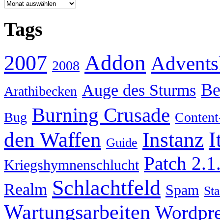
Archiv
Tags
Addon
2007
Advents
2008
Be
Auge des Sturms
Arathibecken
Burning Crusade
Bug
Content
I
den Waffen
Instanz
Guide
Patch 2.1
Kriegshymnenschlucht
Schlachtfeld
Realm
Spam
Sta
Wartungsarbeiten
Wordpre