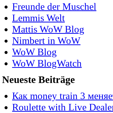
Freunde der Muschel
Lemmis Welt
Mattis WoW Blog
Nimbert in WoW
WoW Blog
WoW BlogWatch
Neueste Beiträge
Как money train 3 меня
Roulette with Live Deal