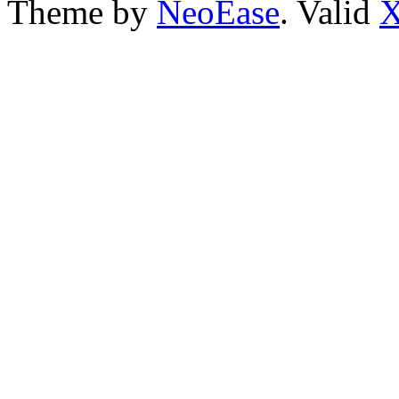
Theme by
NeoEase
. Valid
X