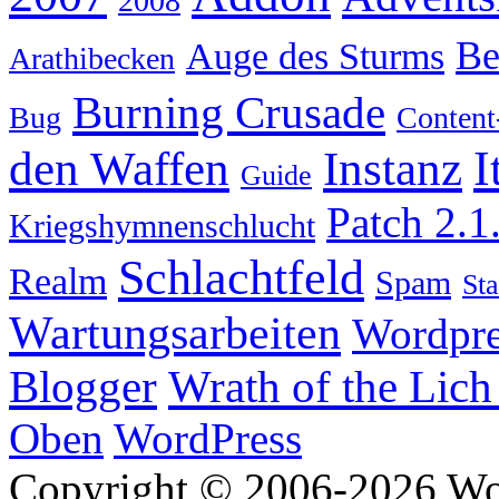
2008
Be
Auge des Sturms
Arathibecken
Burning Crusade
Bug
Content
I
den Waffen
Instanz
Guide
Patch 2.1
Kriegshymnenschlucht
Schlachtfeld
Realm
Spam
Sta
Wartungsarbeiten
Wordpre
Wrath of the Lich
Blogger
Oben
WordPress
Copyright © 2006-2026 W