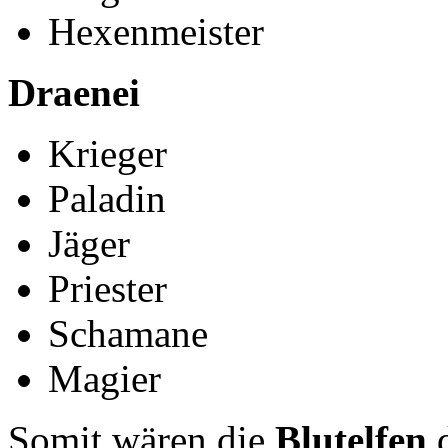
Hexenmeister
Draenei
Krieger
Paladin
Jäger
Priester
Schamane
Magier
Somit wären die
Blutelfen
d