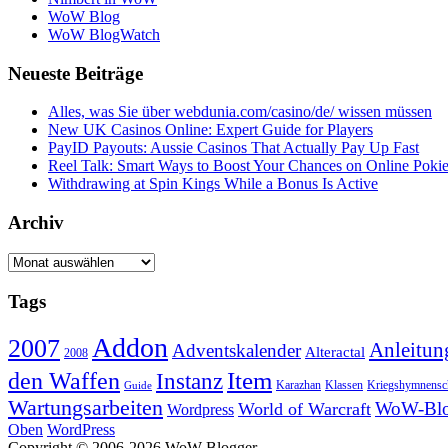
WoW Blog
WoW BlogWatch
Neueste Beiträge
Alles, was Sie über webdunia.com/casino/de/ wissen müssen
New UK Casinos Online: Expert Guide for Players
PayID Payouts: Aussie Casinos That Actually Pay Up Fast
Reel Talk: Smart Ways to Boost Your Chances on Online Poki
Withdrawing at Spin Kings While a Bonus Is Active
Archiv
Archiv
Tags
Addon
2007
Anleitun
Adventskalender
Alteractal
2008
Item
den Waffen
Instanz
Kriegshymnensc
Karazhan
Klassen
Guide
Wartungsarbeiten
WoW-Blo
World of Warcraft
Wordpress
Oben
WordPress
Copyright © 2006-2026 WoW-Blogger