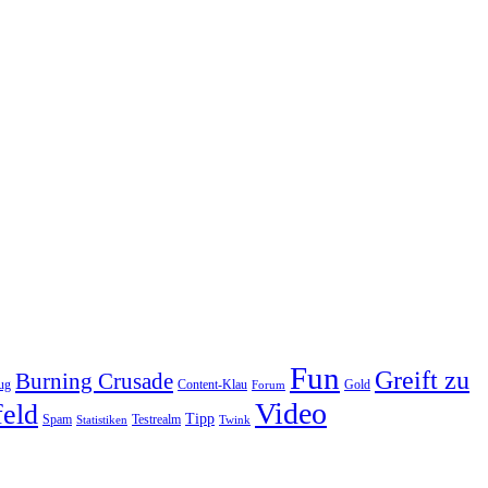
Fun
Greift zu
Burning Crusade
ug
Content-Klau
Gold
Forum
Video
feld
Tipp
Spam
Testrealm
Statistiken
Twink