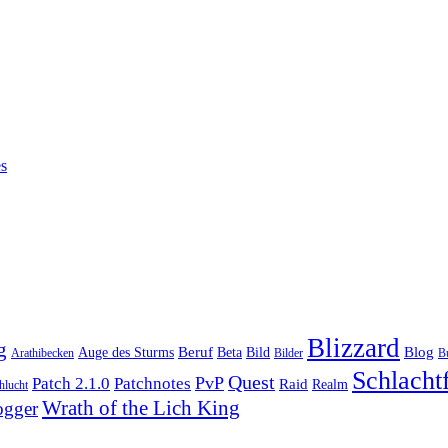
es
Blizzard
g
Beruf
Blog
Auge des Sturms
Beta
Bild
Bilder
Arathibecken
B
Schlacht
Quest
PvP
Patch 2.1.0
Patchnotes
Raid
Realm
hlucht
Wrath of the Lich King
gger