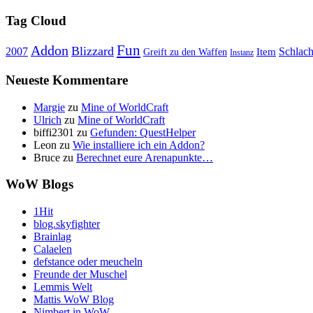
Tag Cloud
Fun
Addon
Blizzard
Schlach
2007
Item
Greift zu den Waffen
Instanz
Neueste Kommentare
Margie
zu
Mine of WorldCraft
Ulrich
zu
Mine of WorldCraft
biffi2301
zu
Gefunden: QuestHelper
Leon
zu
Wie installiere ich ein Addon?
Bruce
zu
Berechnet eure Arenapunkte…
WoW Blogs
1Hit
blog.skyfighter
Brainlag
Calaelen
defstance oder meucheln
Freunde der Muschel
Lemmis Welt
Mattis WoW Blog
Nimbert in WoW