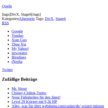
Quelle
[tags]DivX, Stage6[/tags]
Kategorien
Allgemein
Tags:
DivX
,
Stage6
RSS
Google
Youdao
Xian Guo
Zhua Xia
My Yahoo!
newsgator
Bloglines
iNezha
Twitter
Zufällige Beiträge
Mr. Shout
Chiggy-Chillok-Turtoc
Neue Fähigkeiten für den Jäger!
Level 29 Krieger mit 9,2k HP
Alles, was Sie über webdunia.com/casino/de/ wissen müssen