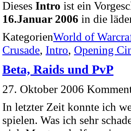
Dieses
Intro
ist ein Vorges
16.Januar 2006
in die läd
Kategorien
World of Warcra
Crusade
,
Intro
,
Opening Ci
Beta, Raids und PvP
27. Oktober 2006
Kommenta
In letzter Zeit konnte ich 
spielen. Was ich sehr scha