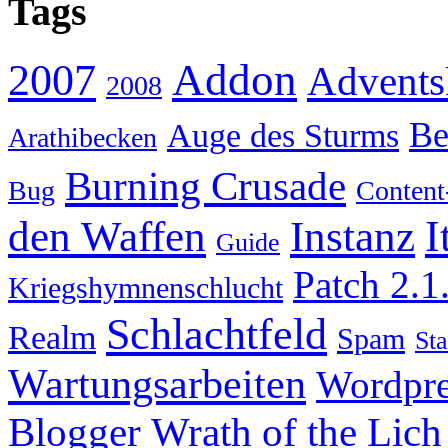
Tags
Addon
2007
Advents
2008
Be
Auge des Sturms
Arathibecken
Burning Crusade
Bug
Content
I
den Waffen
Instanz
Guide
Patch 2.1
Kriegshymnenschlucht
Schlachtfeld
Realm
Spam
Sta
Wartungsarbeiten
Wordpre
Wrath of the Lich
Blogger