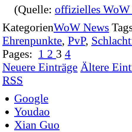
(Quelle:
offizielles Wo
Kategorien
WoW News
Tag
Ehrenpunkte
,
PvP
,
Schlacht
Pages:
1
2
3
4
Neuere Einträge
Ältere Ein
RSS
Google
Youdao
Xian Guo