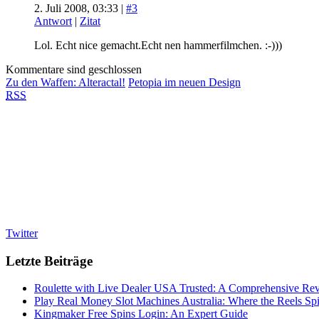
2. Juli 2008, 03:33 |
#3
Antwort
|
Zitat
Lol. Echt nice gemacht.Echt nen hammerfilmchen. :-)))
Kommentare sind geschlossen
Zu den Waffen: Alteractal!
Petopia im neuen Design
RSS
Twitter
Letzte Beiträge
Roulette with Live Dealer USA Trusted: A Comprehensive Re
Play Real Money Slot Machines Australia: Where the Reels Sp
Kingmaker Free Spins Login: An Expert Guide