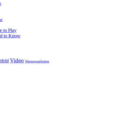
w
ow
e to Play
ed to Know
Video
tfeld
Wartungsarbeiten