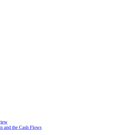
view
in and the Cash Flows