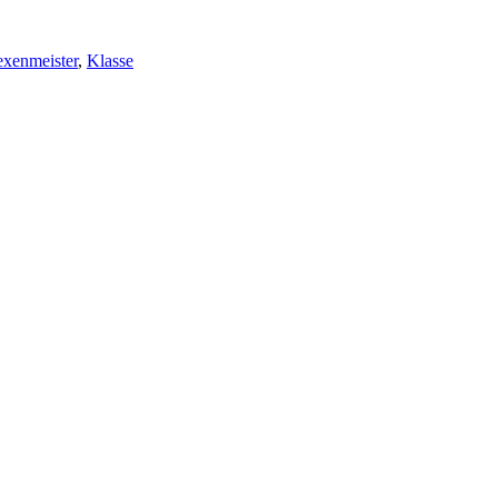
xenmeister
,
Klasse