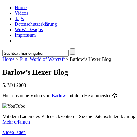
Home
Videos
Tags
Datenschutzerklärung
WoW Designs
Impressum
Home
>
Fun
,
World of Warcraft
> Barlow’s Hexer Blog
Barlow’s Hexer Blog
5. Mai 2008
Hier das neue Video von
Barlow
mit dem Hexenmeister 🙂
Mit dem Laden des Videos akzeptieren Sie die Datenschutzerklärung
Mehr erfahren
Video laden