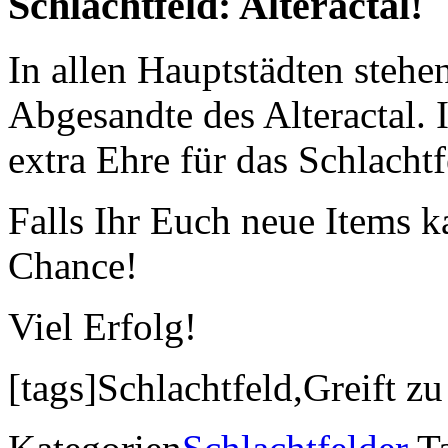
Schlachtfeld:
Alteractal
!
In allen Hauptstädten stehe
Abgesandte des Alteractal.
extra Ehre für das Schlachtf
Falls Ihr Euch neue Items ka
Chance!
Viel Erfolg!
[tags]Schlachtfeld,Greift zu