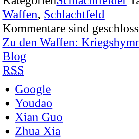
Kategorien
Schlachtfelder
T
Waffen
,
Schlachtfeld
Kommentare sind geschlos
Zu den Waffen: Kriegshymn
Blog
RSS
Google
Youdao
Xian Guo
Zhua Xia