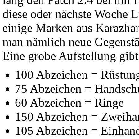
diese oder nächste Woche L
einige Marken aus Karazha
man nämlich neue Gegenstä
Eine grobe Aufstellung gibt 
100 Abzeichen = Rüstung
75 Abzeichen = Handschu
60 Abzeichen = Ringe
150 Abzeichen = Zweiha
105 Abzeichen = Einhan