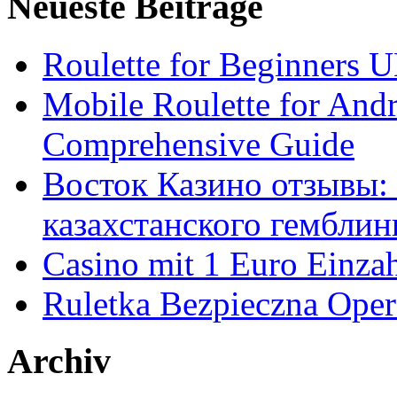
Neueste Beiträge
Roulette for Beginners 
Mobile Roulette for And
Comprehensive Guide
Восток Казино отзывы: 
казахстанского гемблин
Casino mit 1 Euro Einza
Ruletka Bezpieczna Oper
Archiv