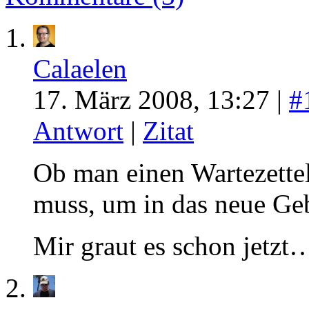
Calaelen
17. März 2008, 13:27 |
#
Antwort
|
Zitat
Ob man einen Wartezette
muss, um in das neue Geb
Mir graut es schon jetzt