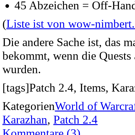
45 Abzeichen = Off-Han
(
Liste ist von wow-nimbert
Die andere Sache ist, das 
bekommt, wenn die Quests a
wurden.
[tags]Patch 2.4, Items, Kara
Kategorien
World of Warcra
Karazhan
,
Patch 2.4
Kommentare (3)