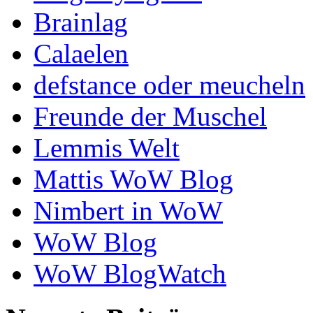
Brainlag
Calaelen
defstance oder meucheln
Freunde der Muschel
Lemmis Welt
Mattis WoW Blog
Nimbert in WoW
WoW Blog
WoW BlogWatch