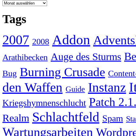
Archiv
Tags
Addon
2007
Advents
2008
Be
Auge des Sturms
Arathibecken
Burning Crusade
Bug
Content
I
den Waffen
Instanz
Guide
Patch 2.1
Kriegshymnenschlucht
Schlachtfeld
Realm
Spam
Sta
Wartungsarbeiten
Wordpre