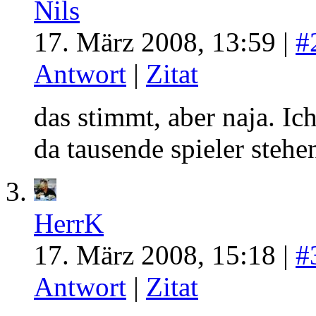
Nils
17. März 2008, 13:59 |
#
Antwort
|
Zitat
das stimmt, aber naja. Ic
da tausende spieler stehe
HerrK
17. März 2008, 15:18 |
#
Antwort
|
Zitat