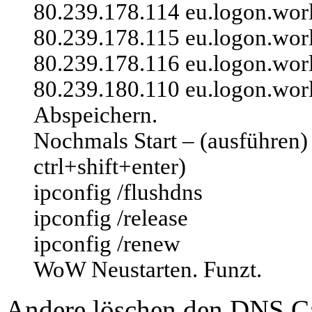
80.239.178.114 eu.logon.wor
80.239.178.115 eu.logon.wor
80.239.178.116 eu.logon.wor
80.239.180.110 eu.logon.wor
Abspeichern.
Nochmals Start – (ausführen) 
ctrl+shift+enter)
ipconfig /flushdns
ipconfig /release
ipconfig /renew
WoW Neustarten. Funzt.
Andere löschen den DNS C