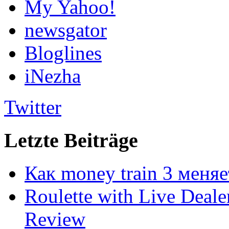
My Yahoo!
newsgator
Bloglines
iNezha
Twitter
Letzte Beiträge
Как money train 3 меня
Roulette with Live Deal
Review