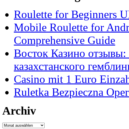
Roulette for Beginners 
Mobile Roulette for And
Comprehensive Guide
Восток Казино отзывы: 
казахстанского гемблин
Casino mit 1 Euro Einza
Ruletka Bezpieczna Oper
Archiv
Archiv