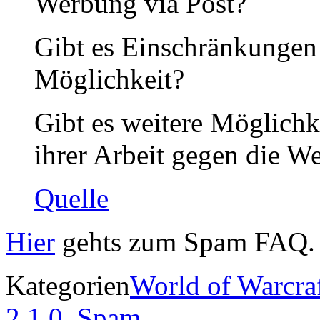
Werbung via Post?
Gibt es Einschränkungen
Möglichkeit?
Gibt es weitere Möglich
ihrer Arbeit gegen die W
Quelle
Hier
gehts zum Spam FAQ.
Kategorien
World of Warcra
2.1.0
,
Spam