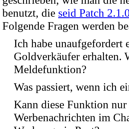
benutzt, die
seid Patch 2.1.
Folgende Fragen werden be
Ich habe unaufgefordert
Goldverkäufer erhalten. 
Meldefunktion?
Was passiert, wenn ich e
Kann diese Funktion nur
Werbenachrichten im Cha