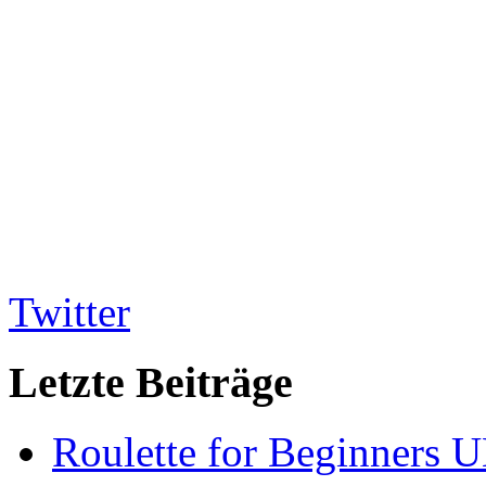
Twitter
Letzte Beiträge
Roulette for Beginners 