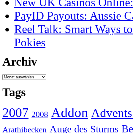
New UK Casinos Online: 
PayID Payouts: Aussie C
Reel Talk: Smart Ways t
Pokies
Archiv
Archiv
Tags
Addon
2007
Advents
2008
Be
Auge des Sturms
Arathibecken