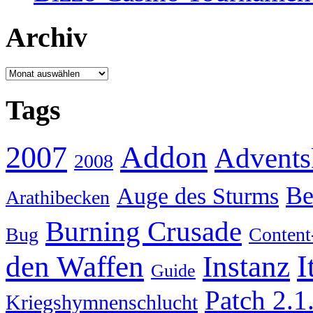
Archiv
Archiv
Tags
Addon
2007
Advents
2008
Be
Auge des Sturms
Arathibecken
Burning Crusade
Bug
Content
I
den Waffen
Instanz
Guide
Patch 2.1
Kriegshymnenschlucht