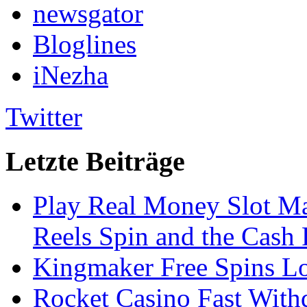
newsgator
Bloglines
iNezha
Twitter
Letzte Beiträge
Play Real Money Slot Ma
Reels Spin and the Cash
Kingmaker Free Spins Lo
Rocket Casino Fast With