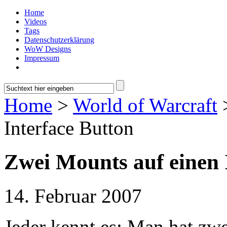
Home
Videos
Tags
Datenschutzerklärung
WoW Designs
Impressum
Home
>
World of Warcraft
>
Interface Button
Zwei Mounts auf einen 
14. Februar 2007
Jeder kennt es: Man hat zw