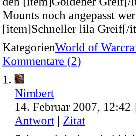
den [item]Goldener Greif[/i
Mounts noch angepasst wer
[item]Schneller lila Greif[/i
Kategorien
World of Warcra
Kommentare (2)
Nimbert
14. Februar 2007, 12:42 
Antwort
|
Zitat