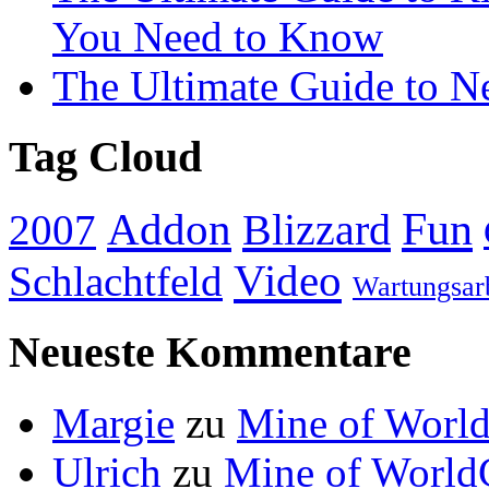
You Need to Know
The Ultimate Guide to N
Tag Cloud
Addon
Fun
Blizzard
2007
Video
Schlachtfeld
Wartungsar
Neueste Kommentare
Margie
zu
Mine of World
Ulrich
zu
Mine of World