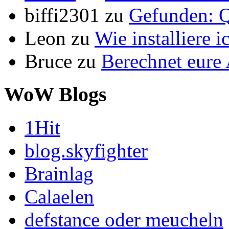
biffi2301
zu
Gefunden: Q
Leon
zu
Wie installiere 
Bruce
zu
Berechnet eur
WoW Blogs
1Hit
blog.skyfighter
Brainlag
Calaelen
defstance oder meucheln