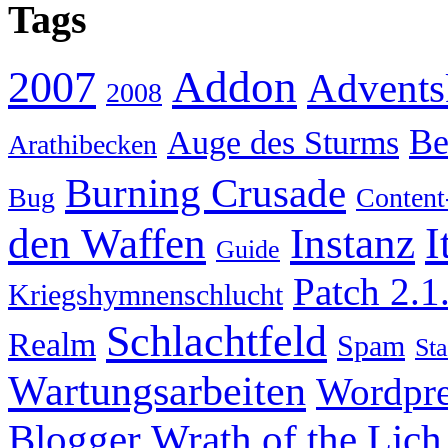
Tags
Addon
2007
Advents
2008
Be
Auge des Sturms
Arathibecken
Burning Crusade
Bug
Content
I
den Waffen
Instanz
Guide
Patch 2.1
Kriegshymnenschlucht
Schlachtfeld
Realm
Spam
Sta
Wartungsarbeiten
Wordpre
Wrath of the Lich
Blogger