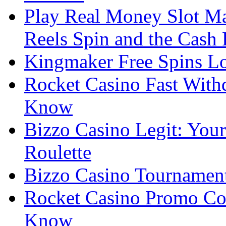
Play Real Money Slot Ma
Reels Spin and the Cash
Kingmaker Free Spins Lo
Rocket Casino Fast With
Know
Bizzo Casino Legit: Your
Roulette
Bizzo Casino Tournamen
Rocket Casino Promo Co
Know