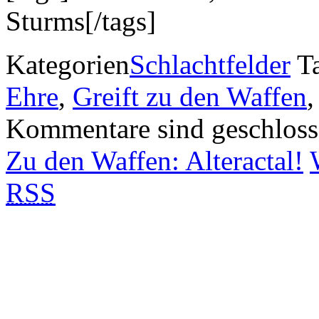
Sturms[/tags]
Kategorien
Schlachtfelder
T
Ehre
,
Greift zu den Waffen
Kommentare sind geschlos
Zu den Waffen: Alteractal!
RSS