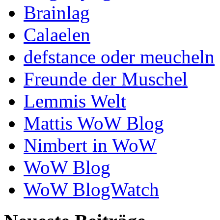
Brainlag
Calaelen
defstance oder meucheln
Freunde der Muschel
Lemmis Welt
Mattis WoW Blog
Nimbert in WoW
WoW Blog
WoW BlogWatch