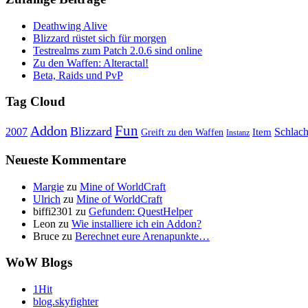
Deathwing Alive
Blizzard rüstet sich für morgen
Testrealms zum Patch 2.0.6 sind online
Zu den Waffen: Alteractal!
Beta, Raids und PvP
Tag Cloud
Fun
Addon
Blizzard
Schlach
2007
Item
Greift zu den Waffen
Instanz
Neueste Kommentare
Margie
zu
Mine of WorldCraft
Ulrich
zu
Mine of WorldCraft
biffi2301
zu
Gefunden: QuestHelper
Leon
zu
Wie installiere ich ein Addon?
Bruce
zu
Berechnet eure Arenapunkte…
WoW Blogs
1Hit
blog.skyfighter