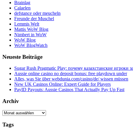
Brainlag
Calaelen
defstance oder meucheln
Freunde der Muschel
Lemmis Welt
Mattis WoW Blog
Nimbert in WoW
WoW Blog
WoW BlogWatch
Neueste Beiträge
Sugar Rush Pragmatic Play: почему казахстанские игроки з
Aussie online casino no deposit bonus: free playdown under
Alles, was Sie über webdunia.com/casino/de/ wissen müssen
New UK Casinos Online: Expert Guide for Players
PayID Payouts: Aussie Casinos That Actually Pay Up Fast
Archiv
Archiv
Tags