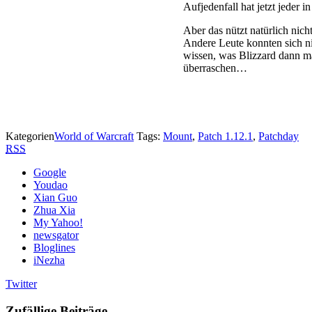
Aufjedenfall hat jetzt jeder i
Aber das nützt natürlich nich
Andere Leute konnten sich nic
wissen, was Blizzard dann ma
überraschen…
Kategorien
World of Warcraft
Tags:
Mount
,
Patch 1.12.1
,
Patchday
RSS
Google
Youdao
Xian Guo
Zhua Xia
My Yahoo!
newsgator
Bloglines
iNezha
Twitter
Zufällige Beiträge