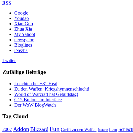
RSS
Google
Youdao
Xian Guo
Zhua Xia
My Yahoo!
newsgator
Bloglines
iNezha
Twitter
Zufällige Beiträge
Leuchten bei +81 Heal
Zu den Waffen: Kriegshymnenschlucht!
World of Warcraft hat Geburtstag!
G15 Buttons im Interface
Der WoW BlogWatch
Tag Cloud
Fun
Addon
Blizzard
Schlach
2007
Item
Greift zu den Waffen
Instanz