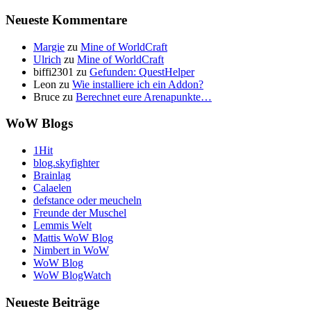
Neueste Kommentare
Margie
zu
Mine of WorldCraft
Ulrich
zu
Mine of WorldCraft
biffi2301
zu
Gefunden: QuestHelper
Leon
zu
Wie installiere ich ein Addon?
Bruce
zu
Berechnet eure Arenapunkte…
WoW Blogs
1Hit
blog.skyfighter
Brainlag
Calaelen
defstance oder meucheln
Freunde der Muschel
Lemmis Welt
Mattis WoW Blog
Nimbert in WoW
WoW Blog
WoW BlogWatch
Neueste Beiträge