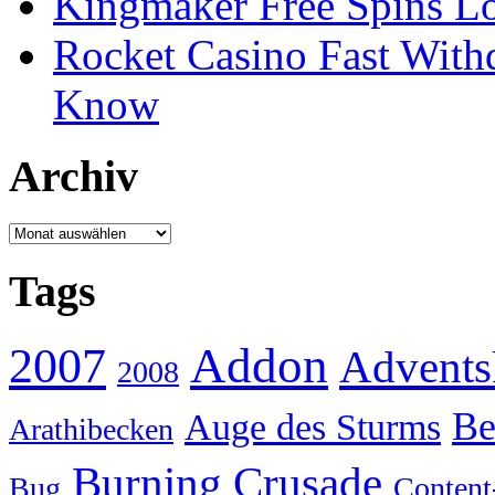
Kingmaker Free Spins Lo
Rocket Casino Fast With
Know
Archiv
Archiv
Tags
Addon
2007
Advents
2008
Be
Auge des Sturms
Arathibecken
Burning Crusade
Bug
Content