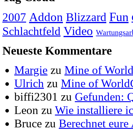
Addon
Fun
Blizzard
2007
Video
Schlachtfeld
Wartungsar
Neueste Kommentare
Margie
zu
Mine of World
Ulrich
zu
Mine of World
biffi2301
zu
Gefunden: Q
Leon
zu
Wie installiere 
Bruce
zu
Berechnet eur