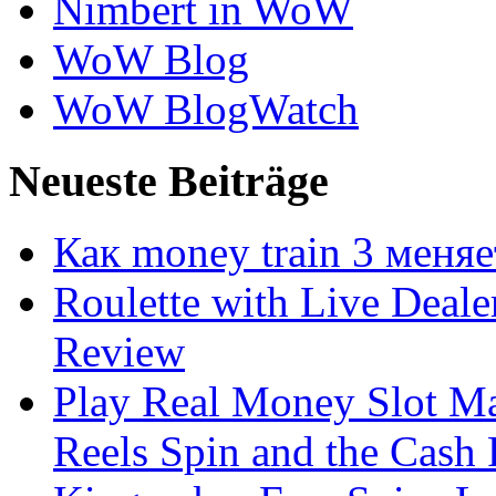
Nimbert in WoW
WoW Blog
WoW BlogWatch
Neueste Beiträge
Как money train 3 меня
Roulette with Live Deal
Review
Play Real Money Slot Ma
Reels Spin and the Cash