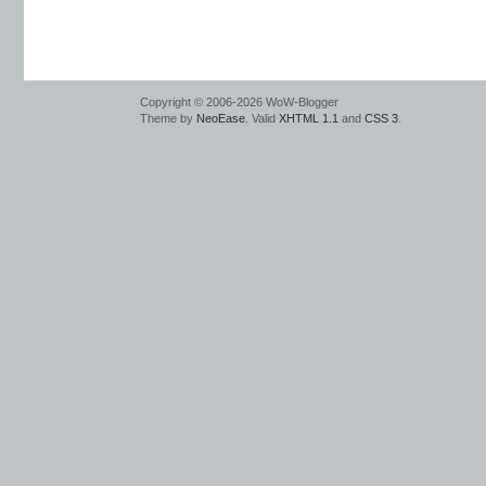
Copyright © 2006-2026 WoW-Blogger
Theme by
NeoEase
. Valid
XHTML 1.1
and
CSS 3
.