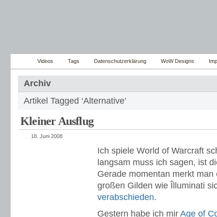
Videos
Tags
Datenschutzerklärung
WoW Designs
Im
Archiv
Artikel Tagged ‘Alternative’
Kleiner Ausflug
18. Juni 2008
Ich spiele World of Warcraft s
langsam muss ich sagen, ist di
Gerade momentan merkt man e
großen Gilden wie Îlluminati s
verabschieden
.
Gestern habe ich mir
Age of C