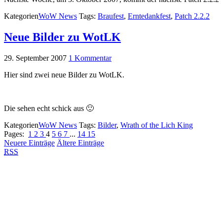
Kategorien
WoW News
Tags:
Braufest
,
Erntedankfest
,
Patch 2.2.2
Neue Bilder zu WotLK
29. September 2007
1 Kommentar
Hier sind zwei neue Bilder zu WotLK.
Die sehen echt schick aus 🙂
Kategorien
WoW News
Tags:
Bilder
,
Wrath of the Lich King
Pages:
1
2
3
4
5
6
7
...
14
15
Neuere Einträge
Ältere Einträge
RSS