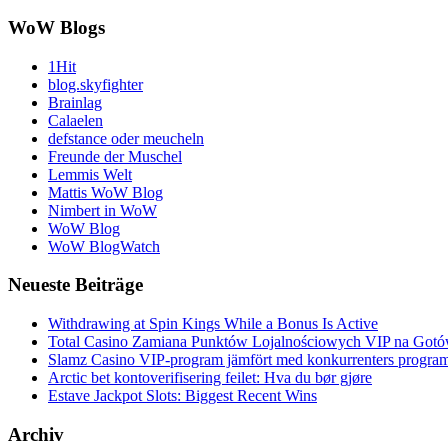
WoW Blogs
1Hit
blog.skyfighter
Brainlag
Calaelen
defstance oder meucheln
Freunde der Muschel
Lemmis Welt
Mattis WoW Blog
Nimbert in WoW
WoW Blog
WoW BlogWatch
Neueste Beiträge
Withdrawing at Spin Kings While a Bonus Is Active
Total Casino Zamiana Punktów Lojalnościowych VIP na Got
Slamz Casino VIP-program jämfört med konkurrenters progra
Arctic bet kontoverifisering feilet: Hva du bør gjøre
Estave Jackpot Slots: Biggest Recent Wins
Archiv