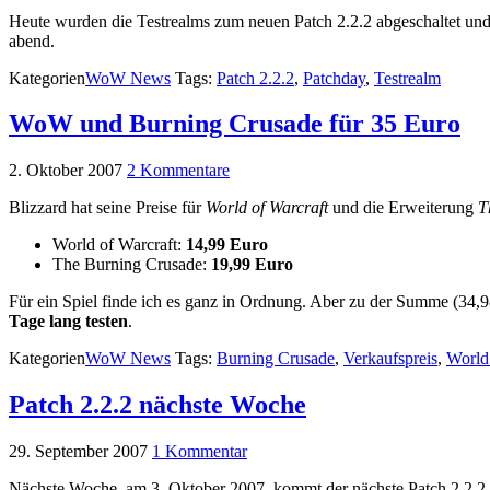
Heute wurden die Testrealms zum neuen Patch 2.2.2 abgeschaltet und 
abend.
Kategorien
WoW News
Tags:
Patch 2.2.2
,
Patchday
,
Testrealm
WoW und Burning Crusade für 35 Euro
2. Oktober 2007
2 Kommentare
Blizzard hat seine Preise für
World of Warcraft
und die Erweiterung
T
World of Warcraft:
14,99 Euro
The Burning Crusade:
19,99 Euro
Für ein Spiel finde ich es ganz in Ordnung. Aber zu der Summe (3
Tage lang testen
.
Kategorien
WoW News
Tags:
Burning Crusade
,
Verkaufspreis
,
World
Patch 2.2.2 nächste Woche
29. September 2007
1 Kommentar
Nächste Woche, am 3. Oktober 2007, kommt der nächste Patch 2.2.2