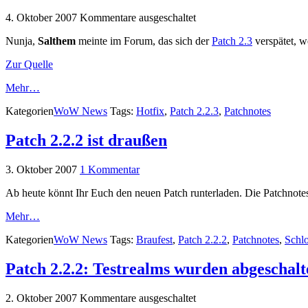
4. Oktober 2007
Kommentare ausgeschaltet
Nunja,
Salthem
meinte im Forum, das sich der
Patch 2.3
verspätet, we
Zur Quelle
Mehr…
Kategorien
WoW News
Tags:
Hotfix
,
Patch 2.2.3
,
Patchnotes
Patch 2.2.2 ist draußen
3. Oktober 2007
1 Kommentar
Ab heute könnt Ihr Euch den neuen Patch runterladen. Die Patchnotes 
Mehr…
Kategorien
WoW News
Tags:
Braufest
,
Patch 2.2.2
,
Patchnotes
,
Schlo
Patch 2.2.2: Testrealms wurden abgeschalt
2. Oktober 2007
Kommentare ausgeschaltet