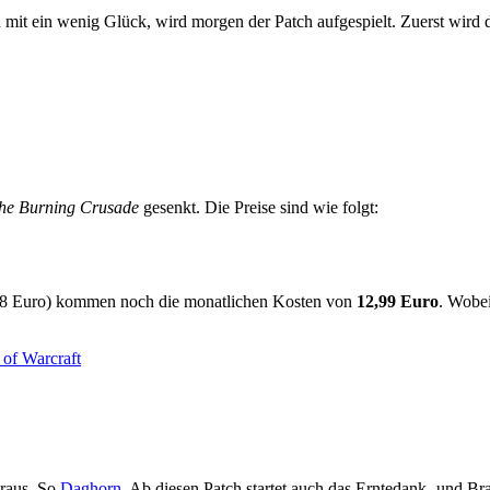
mit ein wenig Glück, wird morgen der Patch aufgespielt. Zuerst wird 
he Burning Crusade
gesenkt. Die Preise sind wie folgt:
4,98 Euro) kommen noch die monatlichen Kosten von
12,99 Euro
. Wobei
 of Warcraft
 raus. So
Daghorn
. Ab diesen Patch startet auch das Erntedank- und Bra