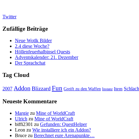
Twitter
Zufällige Beiträge
Neue Wotlk Bilder
2.4 diese Woche?
Höllenfeuerhalbinsel Quests
Adventskalender: 21. Dezember
Der Sprachchat
Tag Cloud
Fun
Addon
Blizzard
Schlach
2007
Item
Greift zu den Waffen
Instanz
Neueste Kommentare
Margie
zu
Mine of WorldCraft
Ulrich
zu
Mine of WorldCraft
biffi2301
zu
Gefunden: QuestHelper
Leon
zu
Wie installiere ich ein Addon?
Bruce
zu
Berechnet eure Arenapunkte…