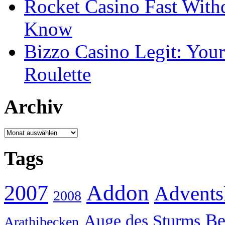
Rocket Casino Fast With
Know
Bizzo Casino Legit: Your
Roulette
Archiv
Archiv
Tags
Addon
2007
Advents
2008
Be
Auge des Sturms
Arathibecken