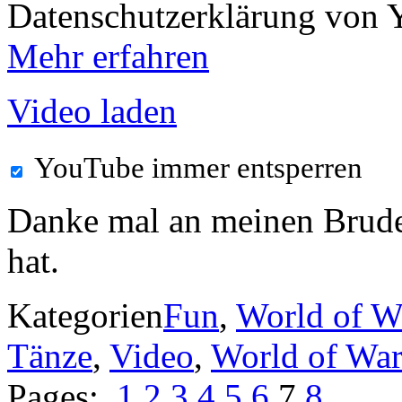
Datenschutzerklärung von 
Mehr erfahren
Video laden
YouTube immer entsperren
Danke mal an meinen Bruder
hat.
Kategorien
Fun
,
World of Wa
Tänze
,
Video
,
World of War
Pages:
1
2
3
4
5
6
7
8