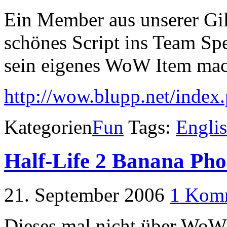
Ein Member aus unserer Gi
schönes Script ins Team Sp
sein eigenes WoW Item mac
http://wow.blupp.net/index
Kategorien
Fun
Tags:
Engli
Half-Life 2 Banana Ph
21. September 2006
1 Kom
Dieses mal nicht über WoW.