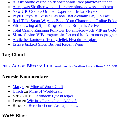
Aussie online casino no deposit bonus: free playdown under
Alles, was Sie über webdunia.com/casino/de/ wissen müssen
New UK Casinos Online: Expert Guide for Players
PayID Payouts: Aussie Casinos That Actually Pay Up Fast
Reel Talk: Smart Ways to Boost Your Chances on Online Poki
Withdrawing at Spin Kings While a Bonus Is Active
Total Casino Zamiana Punktów Lojalnościowych VIP na Got
Slamz Casino VIP-program jämfört med konkurrenters progra
Arctic bet kontoverifisering feilet: Hva du bør gjøre
Estave Jackpot Slots: Biggest Recent Wins
Tag Cloud
Fun
Addon
Blizzard
Schlach
2007
Item
Greift zu den Waffen
Instanz
Neueste Kommentare
Margie
zu
Mine of WorldCraft
Ulrich
zu
Mine of WorldCraft
biffi2301
zu
Gefunden: QuestHelper
Leon
zu
Wie installiere ich ein Addon?
Bruce
zu
Berechnet eure Arenapunkte…
WoW Blogs