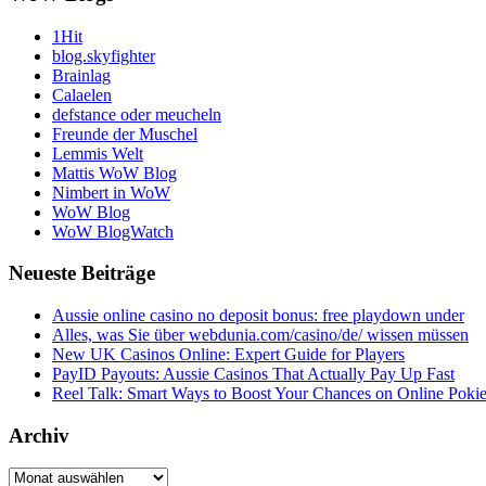
1Hit
blog.skyfighter
Brainlag
Calaelen
defstance oder meucheln
Freunde der Muschel
Lemmis Welt
Mattis WoW Blog
Nimbert in WoW
WoW Blog
WoW BlogWatch
Neueste Beiträge
Aussie online casino no deposit bonus: free playdown under
Alles, was Sie über webdunia.com/casino/de/ wissen müssen
New UK Casinos Online: Expert Guide for Players
PayID Payouts: Aussie Casinos That Actually Pay Up Fast
Reel Talk: Smart Ways to Boost Your Chances on Online Poki
Archiv
Archiv