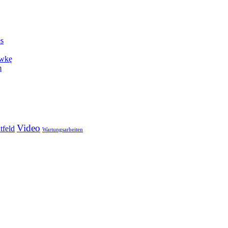
es
ówkę
m
Video
tfeld
Wartungsarbeiten