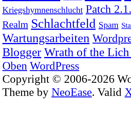
Patch 2.1
Kriegshymnenschlucht
Schlachtfeld
Realm
Spam
Sta
Wartungsarbeiten
Wordpre
Wrath of the Lich
Blogger
Oben
WordPress
Copyright © 2006-2026 W
Theme by
NeoEase
. Valid
X