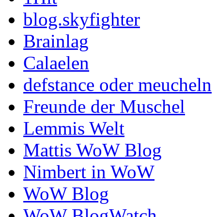
blog.skyfighter
Brainlag
Calaelen
defstance oder meucheln
Freunde der Muschel
Lemmis Welt
Mattis WoW Blog
Nimbert in WoW
WoW Blog
WoW BlogWatch