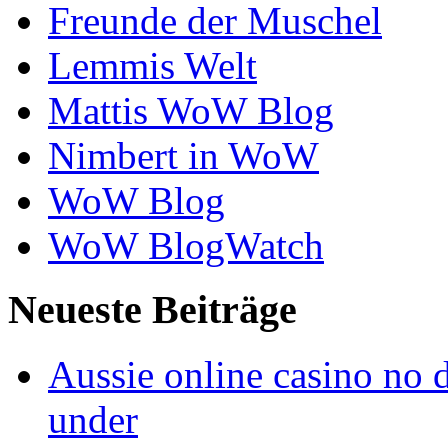
Freunde der Muschel
Lemmis Welt
Mattis WoW Blog
Nimbert in WoW
WoW Blog
WoW BlogWatch
Neueste Beiträge
Aussie online casino no 
under