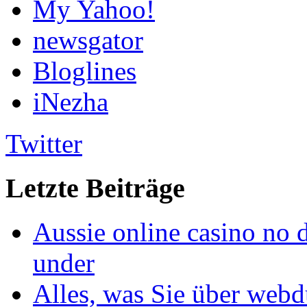
My Yahoo!
newsgator
Bloglines
iNezha
Twitter
Letzte Beiträge
Aussie online casino no 
under
Alles, was Sie über webd