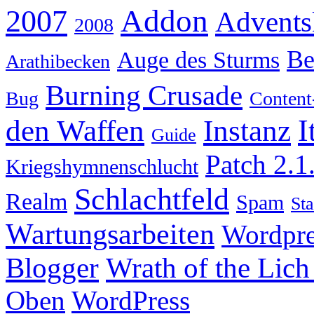
Addon
2007
Advents
2008
Be
Auge des Sturms
Arathibecken
Burning Crusade
Bug
Content
I
den Waffen
Instanz
Guide
Patch 2.1
Kriegshymnenschlucht
Schlachtfeld
Realm
Spam
Sta
Wartungsarbeiten
Wordpre
Wrath of the Lich
Blogger
Oben
WordPress