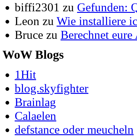
biffi2301
zu
Gefunden: Q
Leon
zu
Wie installiere 
Bruce
zu
Berechnet eur
WoW Blogs
1Hit
blog.skyfighter
Brainlag
Calaelen
defstance oder meucheln