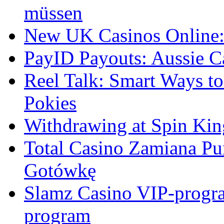
müssen
New UK Casinos Online: 
PayID Payouts: Aussie C
Reel Talk: Smart Ways t
Pokies
Withdrawing at Spin Kin
Total Casino Zamiana P
Gotówkę
Slamz Casino VIP-progra
program