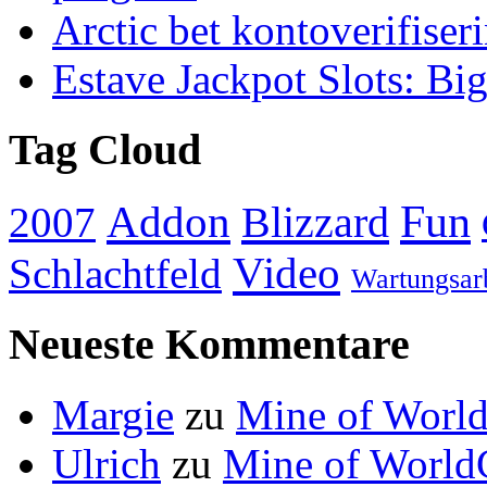
Arctic bet kontoverifiser
Estave Jackpot Slots: Bi
Tag Cloud
Addon
Fun
Blizzard
2007
Video
Schlachtfeld
Wartungsar
Neueste Kommentare
Margie
zu
Mine of World
Ulrich
zu
Mine of World