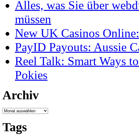
Alles, was Sie über webd
müssen
New UK Casinos Online: 
PayID Payouts: Aussie C
Reel Talk: Smart Ways t
Pokies
Archiv
Archiv
Tags