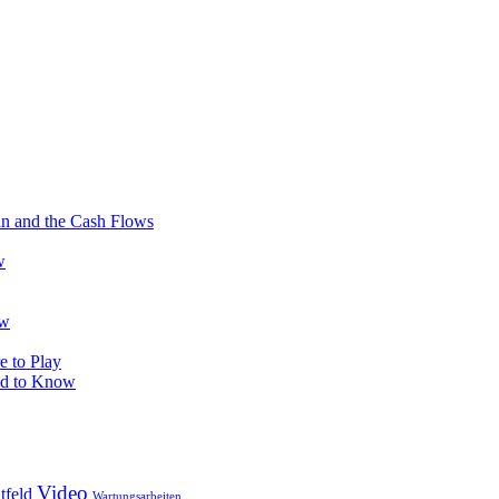
in and the Cash Flows
w
ow
e to Play
ed to Know
Video
tfeld
Wartungsarbeiten