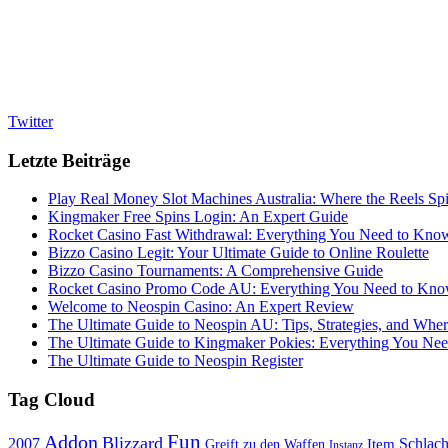
Twitter
Letzte Beiträge
Play Real Money Slot Machines Australia: Where the Reels Sp
Kingmaker Free Spins Login: An Expert Guide
Rocket Casino Fast Withdrawal: Everything You Need to Kno
Bizzo Casino Legit: Your Ultimate Guide to Online Roulette
Bizzo Casino Tournaments: A Comprehensive Guide
Rocket Casino Promo Code AU: Everything You Need to Kn
Welcome to Neospin Casino: An Expert Review
The Ultimate Guide to Neospin AU: Tips, Strategies, and Wher
The Ultimate Guide to Kingmaker Pokies: Everything You Ne
The Ultimate Guide to Neospin Register
Tag Cloud
Fun
Addon
Blizzard
Schlach
2007
Item
Greift zu den Waffen
Instanz