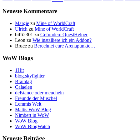
Neueste Kommentare
Margie
zu
Mine of WorldCraft
Ulrich
zu
Mine of WorldCraft
biffi2301
zu
Gefunden: QuestHelper
Leon
zu
Wie installiere ich ein Addon?
Bruce
zu
Berechnet eure Arenapunkte…
WoW Blogs
1Hit
blog.skyfighter
Brainlag
Calaelen
defstance oder meucheln
Freunde der Muschel
Lemmis Welt
Mattis WoW Blog
Nimbert in WoW
WoW Blog
WoW BlogWatch
Neueste Beiträge