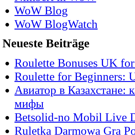
WoW Blog
WoW BlogWatch
Neueste Beiträge
Roulette Bonuses UK for
Roulette for Beginners: 
Авиатор в Казахстане: 
мифы
Betsolid-no Mobil Live D
Ruletka Darmowa Gra Po