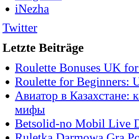
iNezha
Twitter
Letzte Beiträge
Roulette Bonuses UK for
Roulette for Beginners: 
Авиатор в Казахстане: 
мифы
Betsolid-no Mobil Live D
Ruletka Darmowa Gra Po