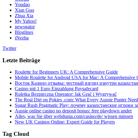
Youdao
Xian Guo
Zhua Xia
My Yahoo!
newsgator
Bloglines
iNezha
Twitter
Letzte Beiträge
Roulette for Beginners UK: A Comprehensive Guide
Mobile Roulette for Android USA for Mac: A Comprehensive 
Восток Казино отзывы: честный взгляд изнутри казахста
Casino mit 1 Euro Einzahlung Paysafecard
Ruletka Bezpieczna Operator: Jak Grać i Wygrywać
The Real Dirt on Pokies .com: What Every Aussie Punter Nee
Sugar Rush Pragmatic Play: почему казахстанские игроки з
Aussie online casino no deposit bonus: free playdown under
Alles, was Sie über webdunia.com/casino/de/ wissen müssen
New UK Casinos Online: Expert Guide for Players
Tag Cloud