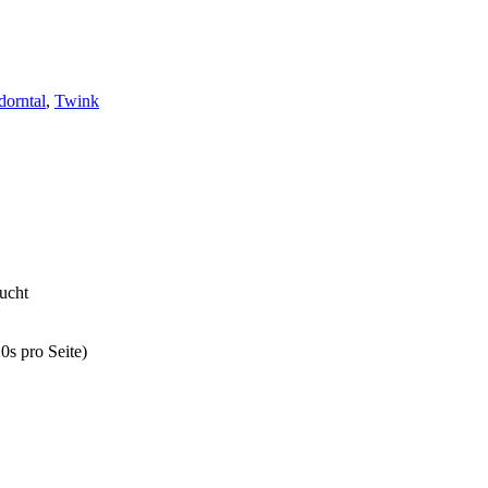
dorntal
,
Twink
ucht
0s pro Seite)