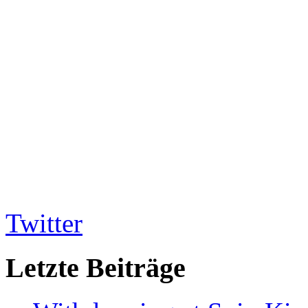
Twitter
Letzte Beiträge