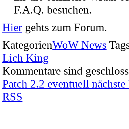
F.A.Q. besuchen.
Hier
gehts zum Forum.
Kategorien
WoW News
Tag
Lich King
Kommentare sind geschlos
Patch 2.2 eventuell nächst
RSS