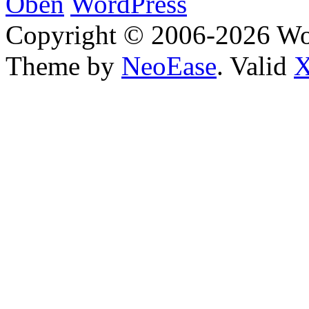
Oben
WordPress
Copyright © 2006-2026 W
Theme by
NeoEase
. Valid
X