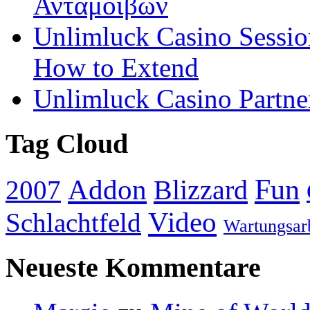
Ανταμοιβών
Unlimluck Casino Sessio
How to Extend
Unlimluck Casino Partne
Tag Cloud
Addon
Fun
Blizzard
2007
Video
Schlachtfeld
Wartungsar
Neueste Kommentare