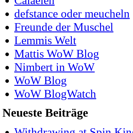
Calaelen
defstance oder meucheln
Freunde der Muschel
Lemmis Welt
Mattis WoW Blog
Nimbert in WoW
WoW Blog
WoW BlogWatch
Neueste Beiträge
Withdrawing at Spin Kin