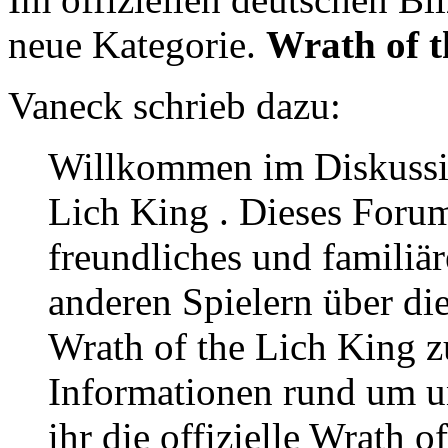
neue Kategorie.
Wrath of t
Vaneck schrieb dazu:
Willkommen im Diskussi
Lich King . Dieses Forum
freundliches und familiä
anderen Spielern über d
Wrath of the Lich King zu
Informationen rund um u
ihr die offizielle Wrath 