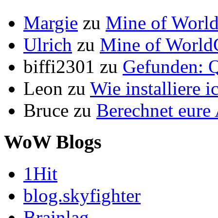
Margie
zu
Mine of World
Ulrich
zu
Mine of World
biffi2301
zu
Gefunden: Q
Leon
zu
Wie installiere 
Bruce
zu
Berechnet eur
WoW Blogs
1Hit
blog.skyfighter
Brainlag