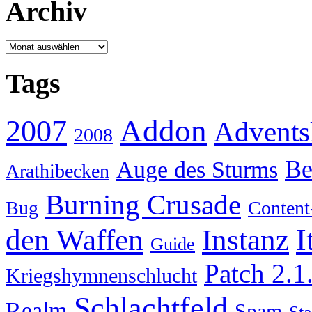
Archiv
Archiv
Tags
Addon
2007
Advents
2008
Be
Auge des Sturms
Arathibecken
Burning Crusade
Bug
Content
I
den Waffen
Instanz
Guide
Patch 2.1
Kriegshymnenschlucht
Schlachtfeld
Realm
Spam