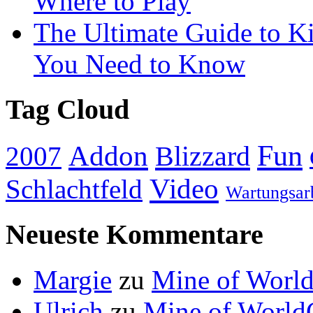
Where to Play
The Ultimate Guide to K
You Need to Know
Tag Cloud
Addon
Fun
Blizzard
2007
Video
Schlachtfeld
Wartungsar
Neueste Kommentare
Margie
zu
Mine of World
Ulrich
zu
Mine of World