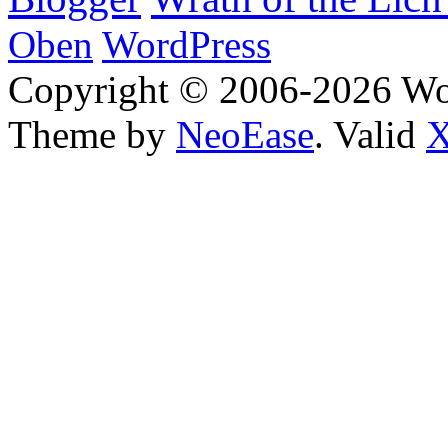
Oben
WordPress
Copyright © 2006-2026 W
Theme by
NeoEase
. Valid
X