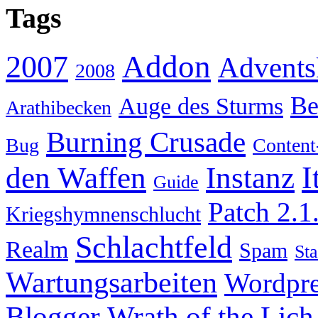
Tags
Addon
2007
Advents
2008
Be
Auge des Sturms
Arathibecken
Burning Crusade
Bug
Content
I
den Waffen
Instanz
Guide
Patch 2.1
Kriegshymnenschlucht
Schlachtfeld
Realm
Spam
Sta
Wartungsarbeiten
Wordpre
Wrath of the Lich
Blogger