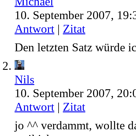
Michael
10. September 2007, 19:
Antwort
|
Zitat
Den letzten Satz würde i
Nils
10. September 2007, 20:
Antwort
|
Zitat
jo ^^ verdammt, wollte d