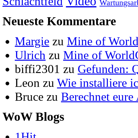
Video
Schlachtfeld
Wartungsar
Neueste Kommentare
Margie
zu
Mine of World
Ulrich
zu
Mine of World
biffi2301
zu
Gefunden: Q
Leon
zu
Wie installiere 
Bruce
zu
Berechnet eur
WoW Blogs
1Hit