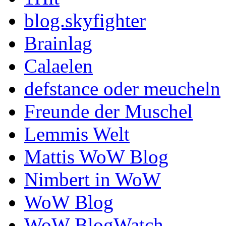
blog.skyfighter
Brainlag
Calaelen
defstance oder meucheln
Freunde der Muschel
Lemmis Welt
Mattis WoW Blog
Nimbert in WoW
WoW Blog
WoW BlogWatch