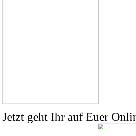
Jetzt geht Ihr auf Euer Onlin