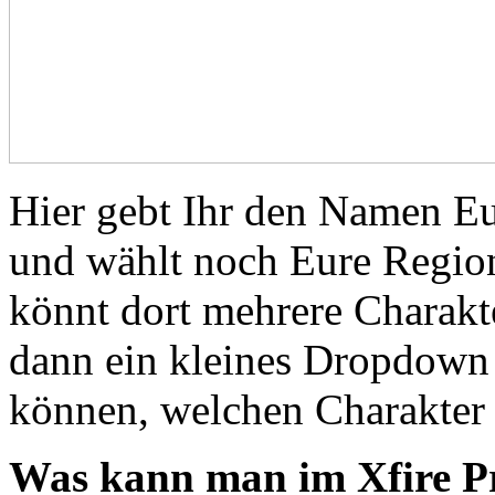
Hier gebt Ihr den Namen Eu
und wählt noch Eure Region
könnt dort mehrere Charakt
dann ein kleines Dropdown
können, welchen Charakter 
Was kann man im Xfire Pr