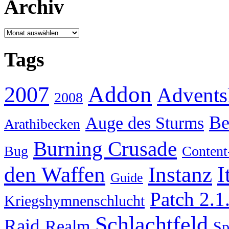
Archiv
Archiv
Tags
Addon
2007
Advents
2008
Be
Auge des Sturms
Arathibecken
Burning Crusade
Bug
Content
I
den Waffen
Instanz
Guide
Patch 2.1
Kriegshymnenschlucht
Schlachtfeld
Raid
Realm
S