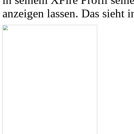
anzeigen lassen. Das sieht i