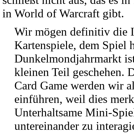
in World of Warcraft gibt.
Wir mögen definitiv die 
Kartenspiele, dem Spiel
Dunkelmondjahrmarkt ist 
kleinen Teil geschehen. 
Card Game werden wir all
einführen, weil dies mer
Unterhaltsame Mini-Spiel
untereinander zu interagi