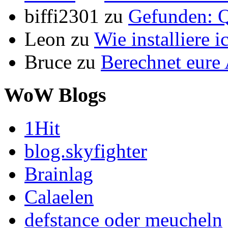
biffi2301
zu
Gefunden: Q
Leon
zu
Wie installiere 
Bruce
zu
Berechnet eur
WoW Blogs
1Hit
blog.skyfighter
Brainlag
Calaelen
defstance oder meucheln