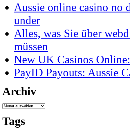
Aussie online casino no 
under
Alles, was Sie über webd
müssen
New UK Casinos Online: 
PayID Payouts: Aussie C
Archiv
Archiv
Tags