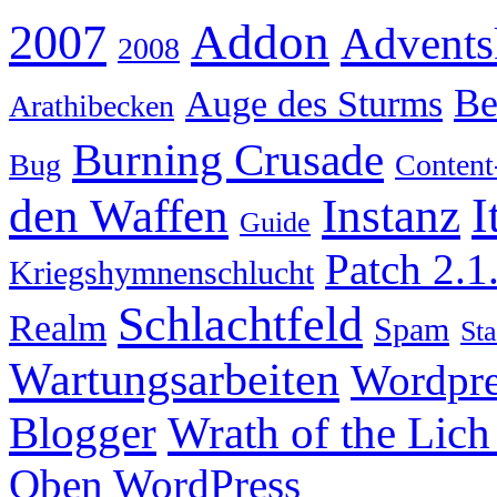
Addon
2007
Advents
2008
Be
Auge des Sturms
Arathibecken
Burning Crusade
Bug
Content
I
den Waffen
Instanz
Guide
Patch 2.1
Kriegshymnenschlucht
Schlachtfeld
Realm
Spam
Sta
Wartungsarbeiten
Wordpre
Wrath of the Lich
Blogger
Oben
WordPress