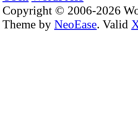
Copyright © 2006-2026 W
Theme by
NeoEase
. Valid
X