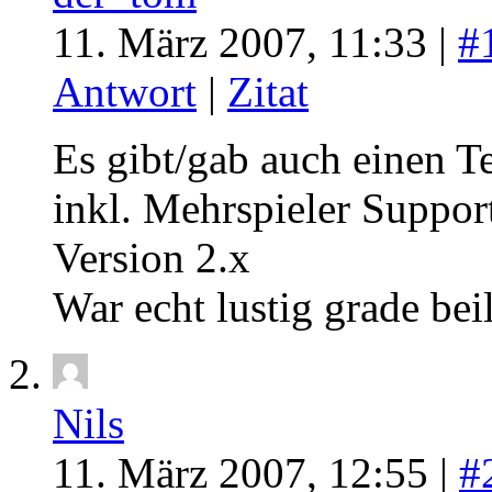
11. März 2007, 11:33 |
#
Antwort
|
Zitat
Es gibt/gab auch einen
inkl. Mehrspieler Support
Version 2.x
War echt lustig grade bei
Nils
11. März 2007, 12:55 |
#