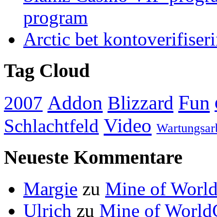
program
Arctic bet kontoverifiser
Tag Cloud
Addon
Fun
Blizzard
2007
Video
Schlachtfeld
Wartungsar
Neueste Kommentare
Margie
zu
Mine of World
Ulrich
zu
Mine of World