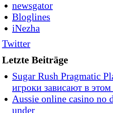
newsgator
Bloglines
iNezha
Twitter
Letzte Beiträge
Sugar Rush Pragmatic Pl
игроки зависают в этом
Aussie online casino no 
under