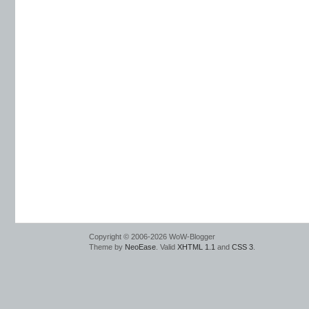
Copyright © 2006-2026 WoW-Blogger
Theme by
NeoEase
. Valid
XHTML 1.1
and
CSS 3
.