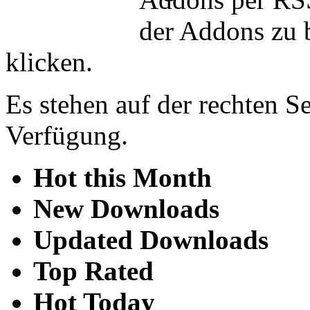
der Addons zu
klicken.
Es stehen auf der rechten S
Verfügung.
Hot this Month
New Downloads
Updated Downloads
Top Rated
Hot Today