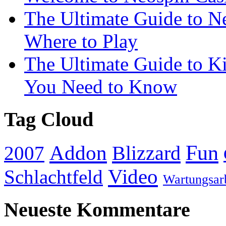
The Ultimate Guide to Ne
Where to Play
The Ultimate Guide to K
You Need to Know
Tag Cloud
Addon
Fun
Blizzard
2007
Video
Schlachtfeld
Wartungsar
Neueste Kommentare