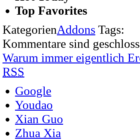
Top Favorites
Kategorien
Addons
Tags:
Kommentare sind geschlos
Warum immer eigentlich Er
RSS
Google
Youdao
Xian Guo
Zhua Xia