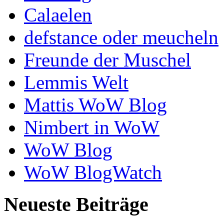
Calaelen
defstance oder meucheln
Freunde der Muschel
Lemmis Welt
Mattis WoW Blog
Nimbert in WoW
WoW Blog
WoW BlogWatch
Neueste Beiträge