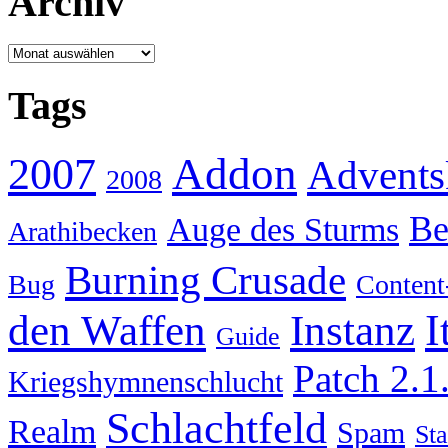
Archiv
Archiv
Tags
Addon
2007
Advents
2008
Be
Auge des Sturms
Arathibecken
Burning Crusade
Bug
Content
I
den Waffen
Instanz
Guide
Patch 2.1
Kriegshymnenschlucht
Schlachtfeld
Realm
Spam
Sta