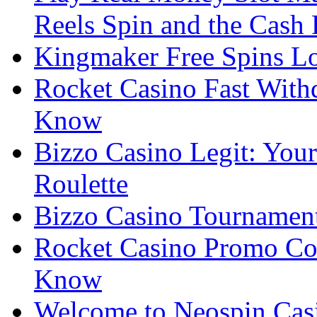
Reels Spin and the Cash
Kingmaker Free Spins Lo
Rocket Casino Fast With
Know
Bizzo Casino Legit: Your
Roulette
Bizzo Casino Tournamen
Rocket Casino Promo Co
Know
Welcome to Neospin Cas