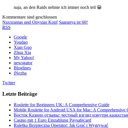
naja, an den Raids nehme ich immer noch teil 😀
Kommentare sind geschlossen
Naxxramas und Onyxias Kopf
Saaranya ist 60!
RSS
Google
Youdao
Xian Guo
Zhua Xia
My Yahoo!
newsgator
Bloglines
iNezha
Twitter
Letzte Beiträge
Roulette for Beginners UK: A Comprehensive Guide
Mobile Roulette for Android USA for Mac: A Comprehensive 
Восток Казино отзывы: честный взгляд изнутри казахста
Casino mit 1 Euro Einzahlung Paysafecard
Ruletka Bezpieczna Operator: Jak Grać i Wygrywać