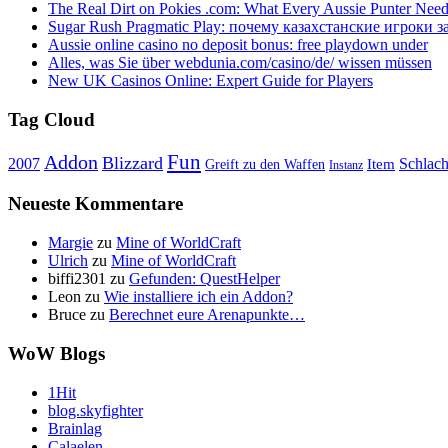
The Real Dirt on Pokies .com: What Every Aussie Punter Nee
Sugar Rush Pragmatic Play: почему казахстанские игроки з
Aussie online casino no deposit bonus: free playdown under
Alles, was Sie über webdunia.com/casino/de/ wissen müssen
New UK Casinos Online: Expert Guide for Players
Tag Cloud
Fun
Addon
Blizzard
Schlach
2007
Item
Greift zu den Waffen
Instanz
Neueste Kommentare
Margie
zu
Mine of WorldCraft
Ulrich
zu
Mine of WorldCraft
biffi2301
zu
Gefunden: QuestHelper
Leon
zu
Wie installiere ich ein Addon?
Bruce
zu
Berechnet eure Arenapunkte…
WoW Blogs
1Hit
blog.skyfighter
Brainlag
Calaelen