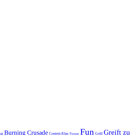
Fun
Greift zu
Burning Crusade
ug
Content-Klau
Gold
Forum