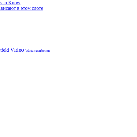
ds to Know
ависают в этом слоте
Video
tfeld
Wartungsarbeiten