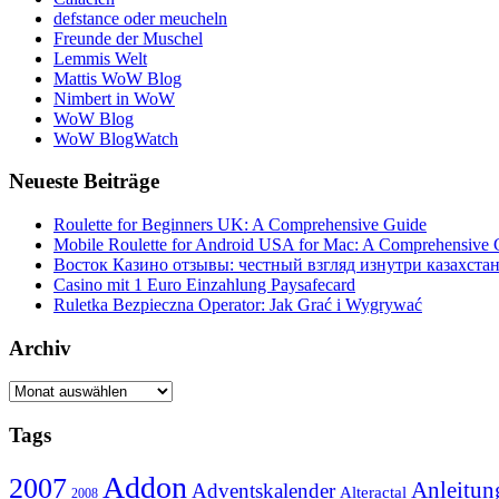
defstance oder meucheln
Freunde der Muschel
Lemmis Welt
Mattis WoW Blog
Nimbert in WoW
WoW Blog
WoW BlogWatch
Neueste Beiträge
Roulette for Beginners UK: A Comprehensive Guide
Mobile Roulette for Android USA for Mac: A Comprehensive 
Восток Казино отзывы: честный взгляд изнутри казахста
Casino mit 1 Euro Einzahlung Paysafecard
Ruletka Bezpieczna Operator: Jak Grać i Wygrywać
Archiv
Archiv
Tags
Addon
2007
Anleitun
Adventskalender
Alteractal
2008