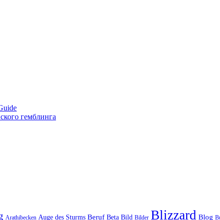
Guide
нского гемблинга
Blizzard
g
Beruf
Blog
Auge des Sturms
Beta
Bild
Bilder
Arathibecken
B