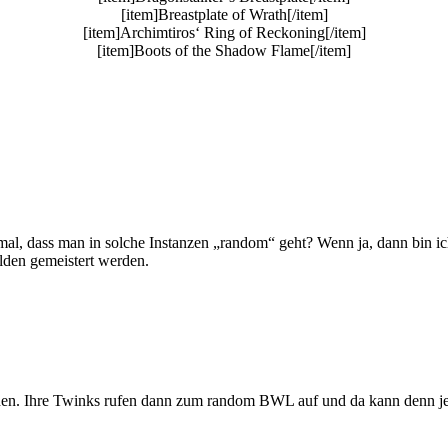
[item]Breastplate of Wrath[/item]
[item]Archimtiros‘ Ring of Reckoning[/item]
[item]Boots of the Shadow Flame[/item]
ormal, dass man in solche Instanzen „random“ geht? Wenn ja, dann bin i
lden gemeistert werden.
ehen. Ihre Twinks rufen dann zum random BWL auf und da kann denn je