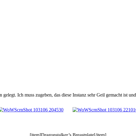
legt. Ich muss zugeben, das diese Instanz sehr Geil gemacht ist und s
[item]Dragonstalker’s Breastplate[/item]