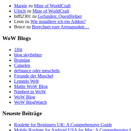
Margie
zu
Mine of WorldCraft
Ulrich
zu
Mine of WorldCraft
biffi2301
zu
Gefunden: QuestHelper
Leon
zu
Wie installiere ich ein Addon?
Bruce
zu
Berechnet eure Arenapunkte…
WoW Blogs
1Hit
blog.skyfighter
Brainlag
Calaelen
defstance oder meucheln
Freunde der Muschel
Lemmis Welt
Mattis WoW Blog
Nimbert in WoW
WoW Blog
WoW BlogWatch
Neueste Beiträge
Roulette for Beginners UK: A Comprehensive Guide
Mobile Roulette for Android USA for Mac: A Comprehensive 