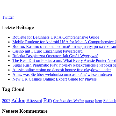
Twitter
Letzte Beiträge
Roulette for Beginners UK: A Comprehensive Guide
Mobile Roulette for Android USA for Mac: A Comprehensive 
Восток Казино отзывы: честный взгляд изнутри казахста
Casino mit 1 Euro Einzahlung Paysafecard
Ruletka Bezpieczna Operator: Jak Grać i Wygrywać
The Real Dirt on Pokies .com: What Every Aussie Punter Nee
Sugar Rush Pragmatic Play: почему казахстанские игроки з
Aussie online casino no deposit bonus: free playdown under
Alles, was Sie über webdunia.com/casino/de/ wissen müssen
New UK Casinos Online: Expert Guide for Players
Tag Cloud
Fun
Addon
Blizzard
Schlach
2007
Item
Greift zu den Waffen
Instanz
Neueste Kommentare