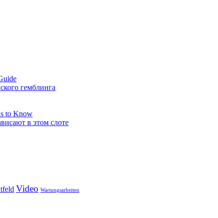
Guide
нского гемблинга
ds to Know
ависают в этом слоте
Video
tfeld
Wartungsarbeiten