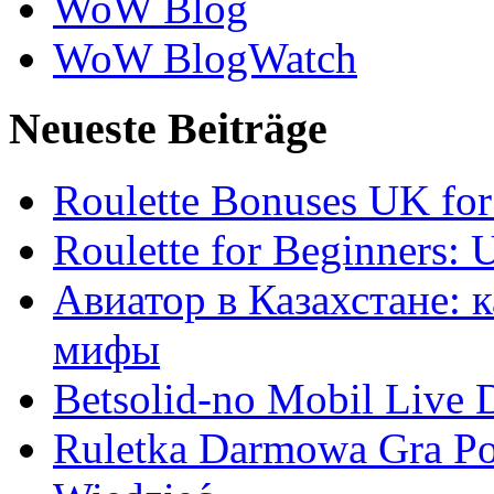
WoW Blog
WoW BlogWatch
Neueste Beiträge
Roulette Bonuses UK for
Roulette for Beginners: 
Авиатор в Казахстане: 
мифы
Betsolid-no Mobil Live D
Ruletka Darmowa Gra Po