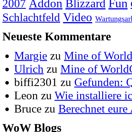
Addon
Fun
Blizzard
2007
Video
Schlachtfeld
Wartungsar
Neueste Kommentare
Margie
zu
Mine of World
Ulrich
zu
Mine of World
biffi2301
zu
Gefunden: Q
Leon
zu
Wie installiere 
Bruce
zu
Berechnet eur
WoW Blogs