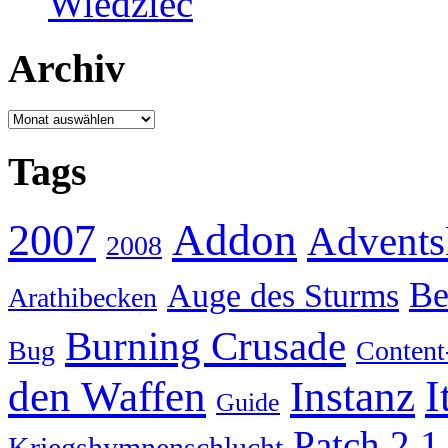
Wiedzieć
Archiv
Archiv
Tags
Addon
2007
Advents
2008
Be
Auge des Sturms
Arathibecken
Burning Crusade
Bug
Content
I
den Waffen
Instanz
Guide
Patch 2.1
Kriegshymnenschlucht