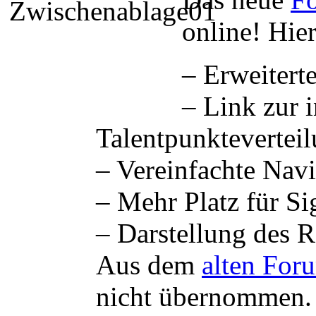
online! Hie
– Erweitert
– Link zur 
Talentpunktevertei
– Vereinfachte Nav
– Mehr Platz für Si
– Darstellung des 
Aus dem
alten For
nicht übernommen.