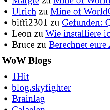
Margie
zu
Mine of World
Ulrich
zu
Mine of World
biffi2301
zu
Gefunden: Q
Leon
zu
Wie installiere 
Bruce
zu
Berechnet eur
WoW Blogs
1Hit
blog.skyfighter
Brainlag
Calaelen