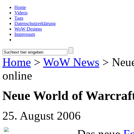
Home
Videos
Tags
Datenschutzerklärung
WoW Designs
Impressum
Home
>
WoW News
> Neue
online
Neue World of Warcraft
25. August 2006
Das neue
F