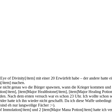
 of Divinity[/item] mit einer 20 Erwürfelt habe – der andere hatte ein
a[/item] machen.
e nicht genau wo die Bürger spawnen, wann die Krieger kommen und ich 
ion[/item], [item]Major Healthstone[/item], [item]Major Healing Potion[
en. Nach dem ersten versuch war es schon 23 Uhr. Ich wollte schon 
der hatte ich ihn wieder nicht geschafft. Da ich diese Waffe unbedingt 
ind eh nur langweilige Fächer :>).
f Immolation[/item] und 2 [item]Major Mana Potion[/item] hatte ich verb