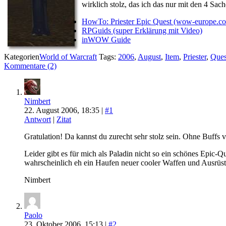
wirklich stolz, das ich das nur mit den 4 Sac
HowTo: Priester Epic Quest (wow-europe.c
RPGuids (super Erklärung mit Video)
inWOW Guide
Kategorien
World of Warcraft
Tags:
2006
,
August
,
Item
,
Priester
,
Ques
Kommentare (2)
Nimbert
22. August 2006, 18:35 |
#1
Antwort
|
Zitat
Gratulation! Da kannst du zurecht sehr stolz sein. Ohne Buffs 
Leider gibt es für mich als Paladin nicht so ein schönes Epic-
wahrscheinlich eh ein Haufen neuer cooler Waffen und Ausrüs
Nimbert
Paolo
23. Oktober 2006, 15:13 |
#2