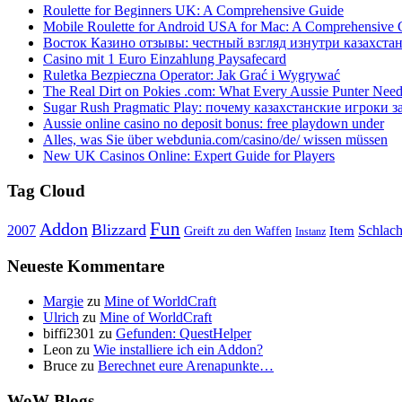
Roulette for Beginners UK: A Comprehensive Guide
Mobile Roulette for Android USA for Mac: A Comprehensive 
Восток Казино отзывы: честный взгляд изнутри казахста
Casino mit 1 Euro Einzahlung Paysafecard
Ruletka Bezpieczna Operator: Jak Grać i Wygrywać
The Real Dirt on Pokies .com: What Every Aussie Punter Nee
Sugar Rush Pragmatic Play: почему казахстанские игроки з
Aussie online casino no deposit bonus: free playdown under
Alles, was Sie über webdunia.com/casino/de/ wissen müssen
New UK Casinos Online: Expert Guide for Players
Tag Cloud
Fun
Addon
Blizzard
Schlach
2007
Item
Greift zu den Waffen
Instanz
Neueste Kommentare
Margie
zu
Mine of WorldCraft
Ulrich
zu
Mine of WorldCraft
biffi2301
zu
Gefunden: QuestHelper
Leon
zu
Wie installiere ich ein Addon?
Bruce
zu
Berechnet eure Arenapunkte…
WoW Blogs