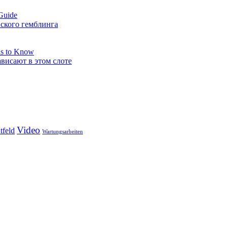
Guide
нского гемблинга
ds to Know
ависают в этом слоте
Video
tfeld
Wartungsarbeiten