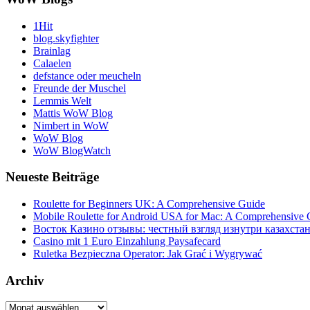
1Hit
blog.skyfighter
Brainlag
Calaelen
defstance oder meucheln
Freunde der Muschel
Lemmis Welt
Mattis WoW Blog
Nimbert in WoW
WoW Blog
WoW BlogWatch
Neueste Beiträge
Roulette for Beginners UK: A Comprehensive Guide
Mobile Roulette for Android USA for Mac: A Comprehensive 
Восток Казино отзывы: честный взгляд изнутри казахста
Casino mit 1 Euro Einzahlung Paysafecard
Ruletka Bezpieczna Operator: Jak Grać i Wygrywać
Archiv
Archiv