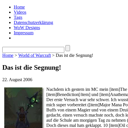
Home
Videos
Tags
Datenschutzerklärung
WoW Designs
Impressum
Home
>
World of Warcraft
> Das ist die Segnung!
Das ist die Segnung!
22. August 2006
Nachdem ich gestern im MC mein [item]The Eye
[item]Benediction[/item] und [item]Anathem
Der erste Versuch war sehr schwer. Ich wusst
mich super vorbereitet ([item]Major Mana Pot
Buffs von einem Magier und von einem Druid
gedacht, einen versuch machste noch, doch lei
auf die Schule am morgigen Tag zu nehmen (s
Doch dieses mal hats geklappt. 10 [item]Oil o