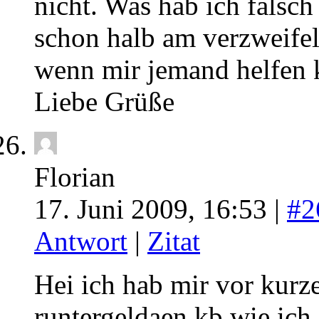
nicht. Was hab ich falsc
schon halb am verzweife
wenn mir jemand helfen 
Liebe Grüße
Florian
17. Juni 2009, 16:53 |
#2
Antwort
|
Zitat
Hei ich hab mir vor ku
runtergeldaen kb wie ich 