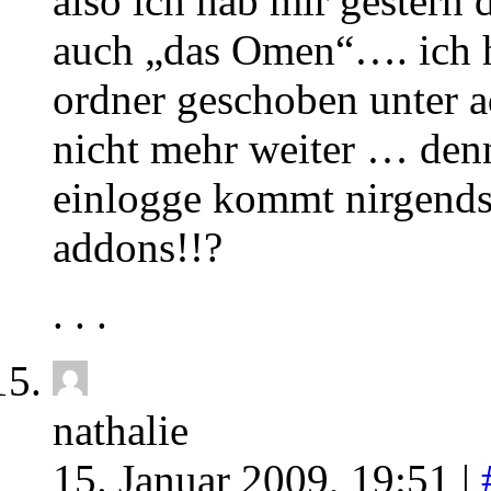
also ich hab mir gestern
auch „das Omen“…. ich 
ordner geschoben unter a
nicht mehr weiter … den
einlogge kommt nirgends
addons!!?
. . .
nathalie
15. Januar 2009, 19:51 |