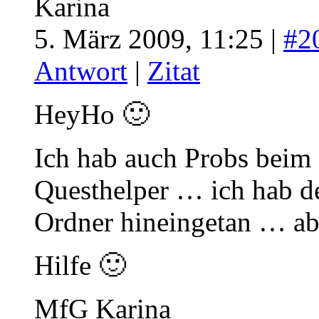
Karina
5. März 2009, 11:25 |
#2
Antwort
|
Zitat
HeyHo 🙂
Ich hab auch Probs beim
Questhelper … ich hab d
Ordner hineingetan … ab
Hilfe 🙂
MfG Karina