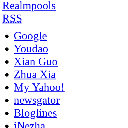
Realmpools
RSS
Google
Youdao
Xian Guo
Zhua Xia
My Yahoo!
newsgator
Bloglines
iNezha