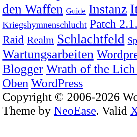
I
den Waffen
Instanz
Guide
Patch 2.1
Kriegshymnenschlucht
Schlachtfeld
Raid
Realm
S
Wartungsarbeiten
Wordpre
Wrath of the Lich
Blogger
Oben
WordPress
Copyright © 2006-2026 W
Theme by
NeoEase
. Valid
X