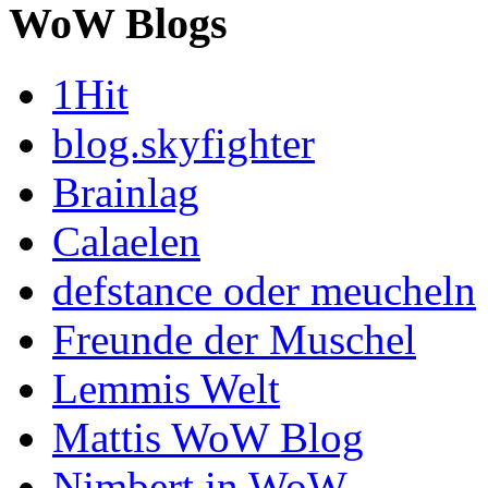
WoW Blogs
1Hit
blog.skyfighter
Brainlag
Calaelen
defstance oder meucheln
Freunde der Muschel
Lemmis Welt
Mattis WoW Blog
Nimbert in WoW