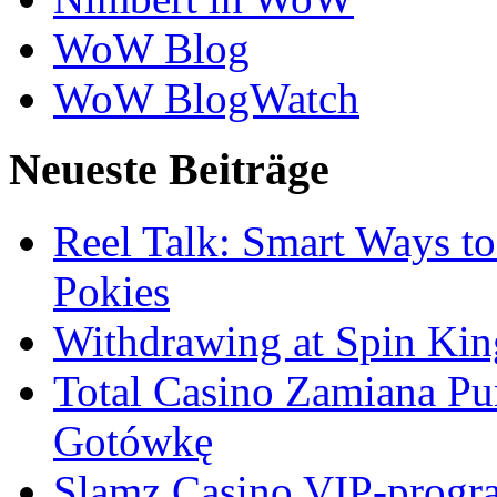
WoW Blog
WoW BlogWatch
Neueste Beiträge
Reel Talk: Smart Ways t
Pokies
Withdrawing at Spin Kin
Total Casino Zamiana P
Gotówkę
Slamz Casino VIP-progra