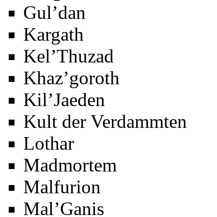
Gul’dan
Kargath
Kel’Thuzad
Khaz’goroth
Kil’Jaeden
Kult der Verdammten
Lothar
Madmortem
Malfurion
Mal’Ganis