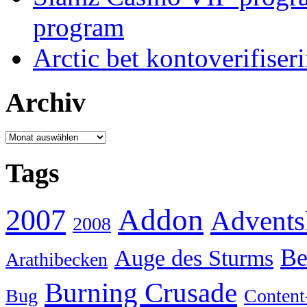
program
Arctic bet kontoverifiser
Archiv
Archiv
Tags
Addon
2007
Advents
2008
Be
Auge des Sturms
Arathibecken
Burning Crusade
Bug
Content