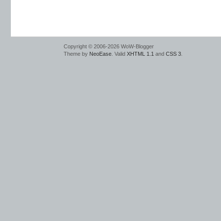
Copyright © 2006-2026 WoW-Blogger
Theme by
NeoEase
. Valid
XHTML 1.1
and
CSS 3
.